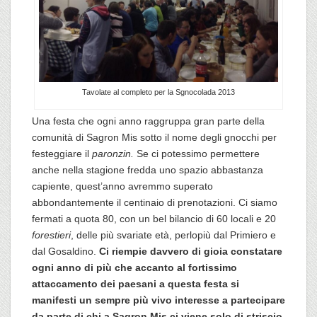
Tavolate al completo per la Sgnocolada 2013
Una festa che ogni anno raggruppa gran parte della
comunità di Sagron Mis sotto il nome degli gnocchi per
festeggiare il
paronzin.
Se ci potessimo permettere
anche nella stagione fredda uno spazio abbastanza
capiente, quest’anno avremmo superato
abbondantemente il centinaio di prenotazioni. Ci siamo
fermati a quota 80, con un bel bilancio di 60 locali e 20
forestieri
, delle più svariate età,
perlopiù dal Primiero e
dal Gosaldino.
Ci riempie davvero di gioia constatare
ogni anno di più che accanto al fortissimo
attaccamento dei paesani a questa festa si
manifesti un sempre più vivo interesse a partecipare
da parte di chi a Sagron Mis ci viene solo di striscio,