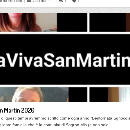
to da Pro Loco
Così dicono...
0
0
n Martin 2020
, di questi tempi avremmo scritto come ogni anno “Bentornata Sgnocola
gliente famiglia che è la comunità di Sagron Mis (e non solo …