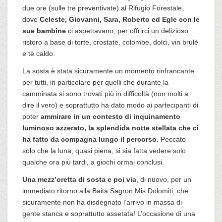
due ore (sulle tre preventivate) al Rifugio Forestale,
dove
Celeste, Giovanni, Sara, Roberto ed Egle con le
sue bambine
ci aspettavano, per offrirci un delizioso
ristoro a base di torte, crostate, colombe, dolci, vin brulè
e tè caldo.
La sosta è stata sicuramente un momento rinfrancante
per tutti, in particolare per quelli che durante la
camminata si sono trovati più in difficoltà (non molti a
dire il vero) e soprattutto ha dato modo ai partecipanti di
poter
ammirare in un contesto di inquinamento
luminoso azzerato, la splendida notte stellata che ci
ha fatto da compagna lungo il percorso
. Peccato
solo che la luna, quasi piena, si sia fatta vedere solo
qualche ora più tardi, a giochi ormai conclusi.
Una mezz’oretta di sosta e poi via
, di nuovo, per un
immediato ritorno alla Baita Sagron Mis Dolomiti, che
sicuramente non ha disdegnato l’arrivo in massa di
gente stanca e soprattutto assetata! L’occasione di una